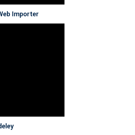
 Web Importer
deley