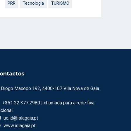
PRR
Tecnologia
TURISMO
ontactos
. Diogo Macedo 192, 4400-107 Vila Nova de Gaia.
+351 22 377 2980 | chamada para a rede fixa
acional
uo.id@islagaia.pt
www.islagaia.pt