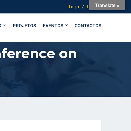
Translate »
Login
/
Registo
O
PROJETOS
EVENTOS
CONTACTOS
nference on
p