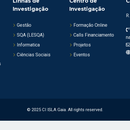
Linhas de
Centro de
C
Investigação
Investigação
R
Gestão
Formação Online
SQA (LESQA)
Calls Financiamento
n
Informatica
Projetos
Ciências Sociais
Eventos
s
© 2025 CI ISLA Gaia. All rights reserved.