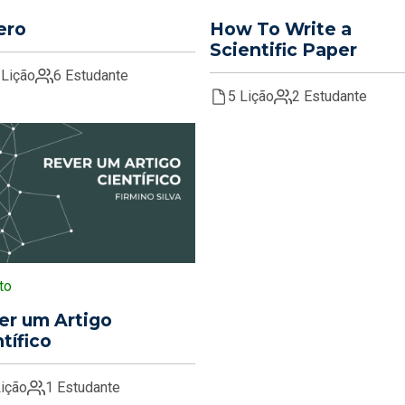
ero
How To Write a
Scientific Paper
 Lição
6 Estudante
5 Lição
2 Estudante
to
er um Artigo
tífico
Lição
1 Estudante