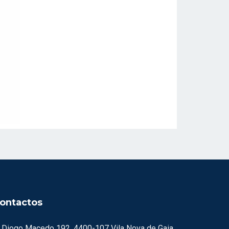
ontactos
. Diogo Macedo 192, 4400-107 Vila Nova de Gaia.