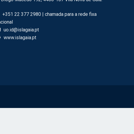
+351 22 377 2980 | chamada para a rede fixa
acional
uo.id@islagaia.pt
www.islagaia.pt