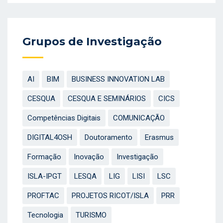
Grupos de Investigação
AI
BIM
BUSINESS INNOVATION LAB
CESQUA
CESQUA E SEMINÁRIOS
CICS
Competências Digitais
COMUNICAÇÃO
DIGITAL4OSH
Doutoramento
Erasmus
Formação
Inovação
Investigação
ISLA-IPGT
LESQA
LIG
LISI
LSC
PROFTAC
PROJETOS RICOT/ISLA
PRR
Tecnologia
TURISMO