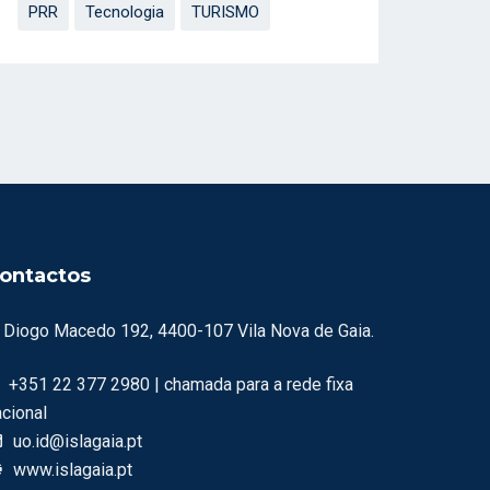
PRR
Tecnologia
TURISMO
ontactos
. Diogo Macedo 192, 4400-107 Vila Nova de Gaia.
+351 22 377 2980 | chamada para a rede fixa
acional
uo.id@islagaia.pt
www.islagaia.pt