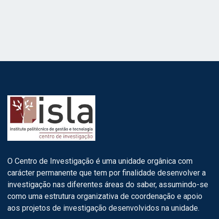
N
a
a
v
r
i
c
g
h
a
a
t
i
n
o
d
n
O Centro de Investigação é uma unidade orgânica com
V
carácter permanente que tem por finalidade desenvolver a
i
investigação nas diferentes áreas do saber, assumindo-se
como uma estrutura organizativa de coordenação e apoio
e
aos projetos de investigação desenvolvidos na unidade.