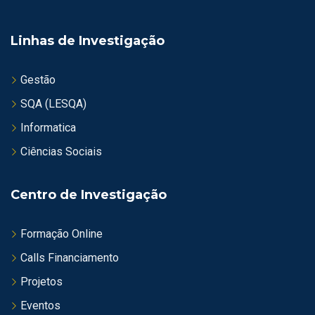
w
s
Linhas de Investigação
N
Gestão
a
SQA (LESQA)
Informatica
v
Ciências Sociais
i
g
Centro de Investigação
a
Formação Online
t
Calls Financiamento
i
Projetos
Eventos