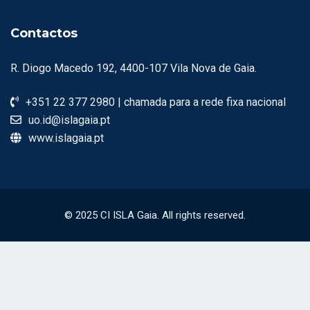
o
n
Contactos
R. Diogo Macedo 192, 4400-107 Vila Nova de Gaia.
+351 22 377 2980 | chamada para a rede fixa nacional
uo.id@islagaia.pt
www.islagaia.pt
© 2025 CI ISLA Gaia. All rights reserved.